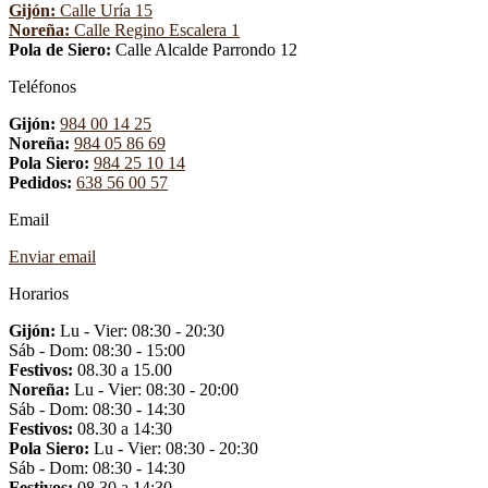
Gijón:
Calle Uría 15
variantes.
Noreña:
Calle Regino Escalera 1
Las
Pola de Siero:
Calle Alcalde Parrondo 12
opciones
se
Teléfonos
pueden
elegir
Gijón:
984 00 14 25
en
Noreña:
984 05 86 69
la
Pola Siero:
984 25 10 14
página
Pedidos:
638 56 00 57
de
producto
Email
Enviar email
Horarios
Gijón:
Lu - Vier: 08:30 - 20:30
Sáb - Dom: 08:30 - 15:00
Festivos:
08.30 a 15.00
Noreña:
Lu - Vier: 08:30 - 20:00
Sáb - Dom: 08:30 - 14:30
Festivos:
08.30 a 14:30
Pola Siero:
Lu - Vier: 08:30 - 20:30
Sáb - Dom: 08:30 - 14:30
Festivos:
08.30 a 14:30