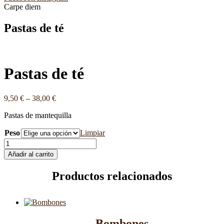
Carpe diem
Pastas de té
Pastas de té
9,50
€
–
38,00
€
Pastas de mantequilla
Peso
Limpiar
Pastas
de
Añadir al carrito
té
cantidad
Productos relacionados
Bombones