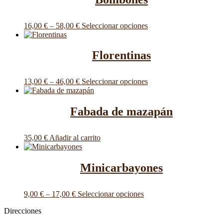
Este
16,00
€
–
58,00
€
Seleccionar opciones
producto
tiene
múltiples
Florentinas
variantes.
Las
opciones
Este
13,00
€
–
46,00
€
Seleccionar opciones
se
producto
pueden
tiene
elegir
múltiples
Fabada de mazapán
en
variantes.
la
Las
página
opciones
35,00
€
Añadir al carrito
de
se
producto
pueden
elegir
Minicarbayones
en
la
página
Este
9,00
€
–
17,00
€
Seleccionar opciones
de
producto
producto
Direcciones
tiene
múltiples